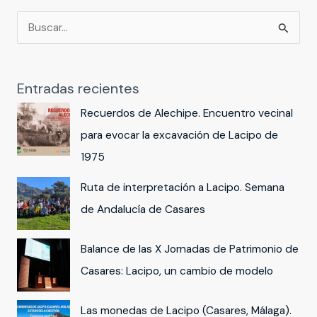
B
u
s
Entradas recientes
c
a
Recuerdos de Alechipe. Encuentro vecinal
r
para evocar la excavación de Lacipo de
p
1975
o
Ruta de interpretación a Lacipo. Semana
r
de Andalucía de Casares
:
Balance de las X Jornadas de Patrimonio de
Casares: Lacipo, un cambio de modelo
Las monedas de Lacipo (Casares, Málaga).