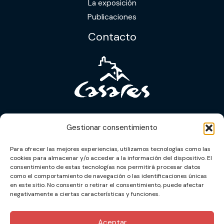
La exposición
Publicaciones
Contacto
Casares (Málaga)
Gestionar consentimiento
+34 679 186 966
Para ofrecer las mejores experiencias, utilizamos tecnologías como las
info@lacipo.com
cookies para almacenar y/o acceder a la información del dispositivo. El
consentimiento de estas tecnologías nos permitirá procesar datos
como el comportamiento de navegación o las identificaciones únicas
en este sitio. No consentir o retirar el consentimiento, puede afectar
negativamente a ciertas características y funciones.
Copyright ©
Ayuntamiento de Casares
2024 - 2026
Aceptar